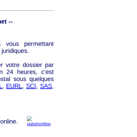
et --
ls vous permettant
juridiques.
r votre dossier par
en 24 heures, c'est
ostal sous quelques
L
,
EURL
,
SCI
,
SAS
,
sonline.