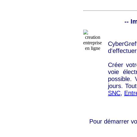
-- I
CyberGref
d'effectue
Créer vot
voie élec
possible. 
jours. Tou
SNC
,
Entre
Pour démarrer v