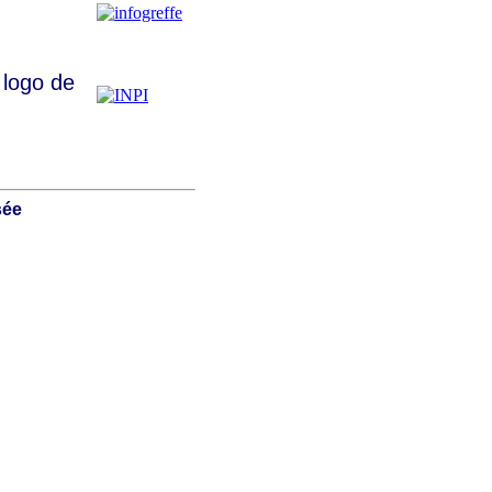
 logo de
sée